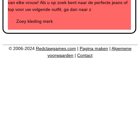
van elke vrouw! Als u op zoek bent naar de perfecte jeans of
top voor uw volgende outfit, ga dan naar z
Zoey kleding merk
© 2006-2024
Redclawgames.com
|
Pagina maken
|
Algemene
voorwaarden
|
Contact